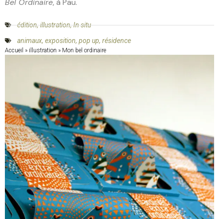
Bel Ordinaire
, à Pau.
édition
,
illustration
,
In situ
animaux
,
exposition
,
pop up
,
résidence
Accueil
»
illustration
»
Mon bel ordinaire